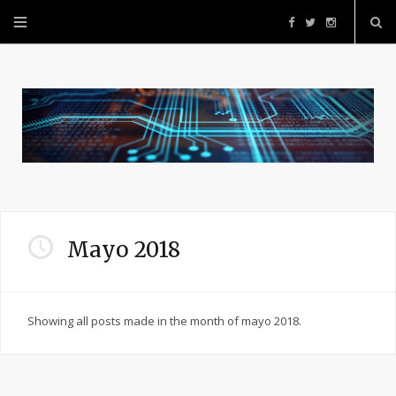
F
T
I
a
w
n
c
i
s
e
t
t
b
t
a
o
e
g
Mayo 2018
o
r
r
Showing all posts made in the month of mayo 2018.
k
a
m