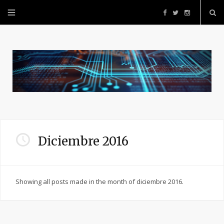
F
T
I
a
w
n
c
i
s
e
t
t
b
t
a
o
e
g
Diciembre 2016
o
r
r
Showing all posts made in the month of diciembre 2016.
k
a
m