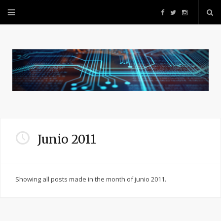
F
T
I
a
w
n
c
i
s
e
t
t
b
t
a
o
e
g
Junio 2011
o
r
r
Showing all posts made in the month of junio 2011.
k
a
m